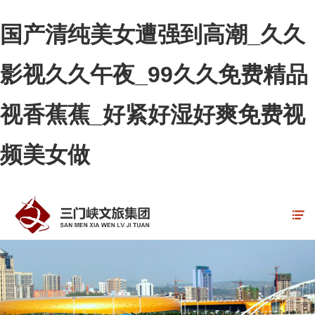
国产清纯美女遭强到高潮_久久
影视久久午夜_99久久免费精品
视香蕉蕉_好紧好湿好爽免费视
频美女做