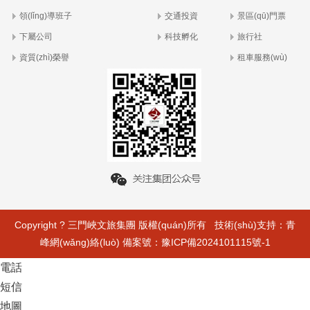
領(lǐng)導班子
交通投資
景區(qū)門票
下屬公司
科技孵化
旅行社
資質(zhì)榮譽
租車服務(wù)
Copyright ? 三門峽文旅集團 版權(quán)所有 技術(shù)支持：
青
峰網(wǎng)絡(luò)
備案號：
豫ICP備2024101115號-1
電話
短信
地圖