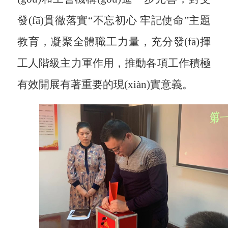
發(fā)
貫徹落實
“不忘初心 牢記使命”主題
教育，凝聚全體職工力量，充分發(fā)揮
工人階級主力軍作用，推動各項工作積極
有效開展有著重要的現(xiàn)實意義。