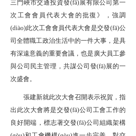
三門峽市交通投資發(fā)展有限公司第一
次工會會員代表大會的批復》，
強調
(diào)
此次工會會員代表大會是交發(fā)公
司全體職工政治生活中的一件大事，是具
有深遠意義的重要會議，也是廣大員工參
與公司民主管理，共謀公司發(fā)展的一
次盛會。
張建新就此次大會召開表示祝賀，
指
出
此次大會將是
交發(fā)
公司工會工作的
良好開端，標志著
交發(fā)
公司組織架構
(gòu)和工會機構(gòu)進一步完善，對
交