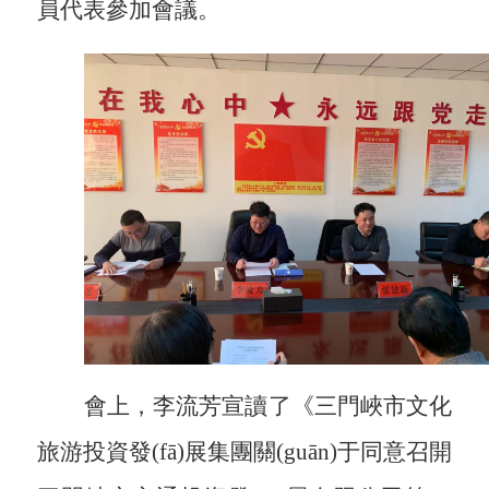
員代表參加會議。
會上，李流芳宣讀了《三門峽市文化
旅游投資發(fā)展集團關(guān)于同意召開