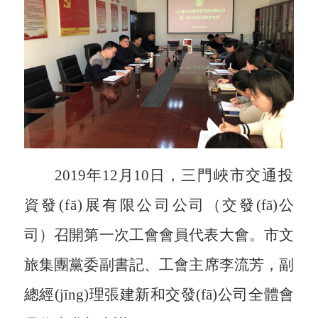
2019年
12月10日，
三門峽市交通投
資發(fā)展有限公司
公司
（
交發(fā)公
司
）
召開第一次工會會員代表大會。
市
文
旅集團
黨委副書記、
工會主席李流芳
，
副
總經(jīng)理張建新和
交發(fā)
公司全體會