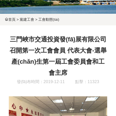
首頁
>
黨建工會
>
工會動態(tài)
三門峽市交通投資發(fā)展有限公司
召開第一次工會會員 代表大會-選舉
產(chǎn)生第一屆工會委員會和工
會主席
發(fā)布時間：2019-12-11
點擊：11323