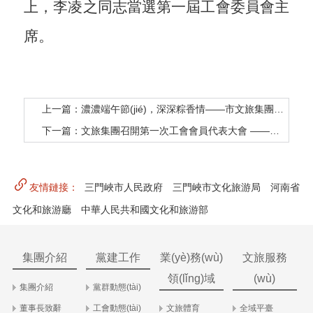
上，李凌之同志當選第一屆工會委員會主
席。
上一篇：濃濃端午節(jié)，深深粽香情——市文旅集團組織開展端午節(jié)主題活動
下一篇：文旅集團召開第一次工會會員代表大會 ——選舉產(chǎn)生第一屆工會委員會和工會主席
友情鏈接：
三門峽市人民政府
三門峽市文化旅游局
河南省
文化和旅游廳
中華人民共和國文化和旅游部
集團介紹
黨建工作
業(yè)務(wù)
文旅服務
領(lǐng)域
(wù)
集團介紹
黨群動態(tài)
董事長致辭
工會動態(tài)
文旅體育
全域平臺